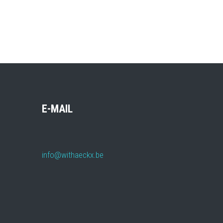
E-MAIL
info@withaeckx.be