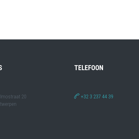
S
TELEFOON
lmostraat 20
+32 3 237 44 39
twerpen