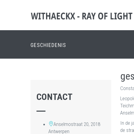
GESCHIEDENIS
ges
Consta
CONTACT
Leopold
Teichma
Anselm
In de 
Anselmostraat 20, 2018
de stra
Antwerpen