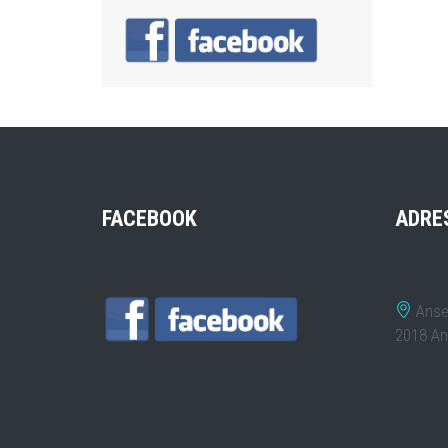
FACEBOOK
ADRE
Anse
2018 An