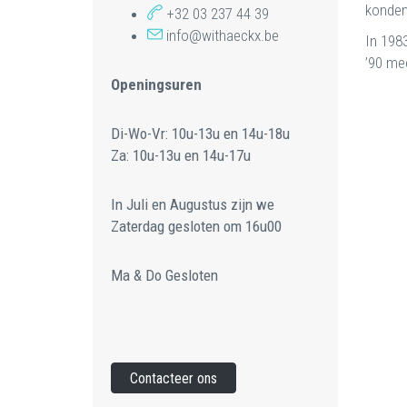
konden
+32 03 237 44 39
info@withaeckx.be
In 198
’90 mee
Openingsuren
Di-Wo-Vr: 10u-13u en 14u-18u
Za: 10u-13u en 14u-17u
In Juli en Augustus zijn we
Zaterdag gesloten om 16u00
Ma & Do Gesloten
Contacteer ons